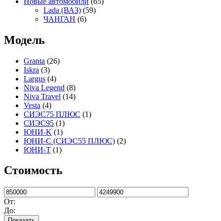
Новые автомобили
(65)
Lada (ВАЗ)
(59)
ЧАНГАН
(6)
Модель
Granta
(26)
Iskra
(3)
Largus
(4)
Niva Legend
(8)
Niva Travel
(14)
Vesta
(4)
СИЭС75 ПЛЮС
(1)
СИЭС95
(1)
ЮНИ-K
(1)
ЮНИ-С (СИЭС55 ПЛЮС)
(2)
ЮНИ-Т
(1)
Стоимость
Минимальная
Максимальная
цена
цена
От:
До:
Показать