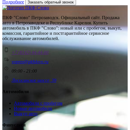
Подробнее
Заказать обратный звонок
ПКФ "Слово" Петрозаводск. Официальный сайт. Продажа
авто в Петрозаводске и Республике Карелия. Купить
автомобиль в ПКФ "Слово": новый или с пробегом, выкуп,
комиссия, гарантийное и постгарантийное сервисное
обслуживание автомобилей.
+7 (8142) 44-44-00
vopros@pkfslovo.ru
09:00 - 21:00
Лососинское шоссе, 39
Автомобили
Автомобили с пробегом
Новые автомобили
Выкуп авто
Финуслуги