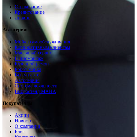
Страхование
Кредитование
Лизинг
Автосервис
Мойка самообслуживания
Корпоративным клиентам
Масляный сервис
Шиномонтаж
Кузовной ремонт
Робот-мойка
Выкуп авто
Автосервис
Система лояльности
Вибростенд МАHА
Покупателям
Акции
Новости
О компании
Блог