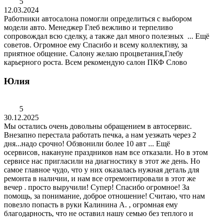
5
12.03.2024
Работники автосалона помогли определиться с выбором
модели авто. Менеджер Глеб вежливо и терпеливо
сопровождал всю сделку, а также дал много полезных
...
Ещё
советов. Огромное ему Спасибо и всему коллективу, за
приятное общение. Салону желаю процветания,Глебу
карьерного роста. Всем рекомендую салон ПКФ Слово
Юлия
5
30.12.2025
Мы остались очень довольны обращением в автосервис.
Внезапно перестала работать печка, а нам уезжать через 2
дня...надо срочно! Обзвонили более 10 авт
...
Ещё
осервисов, накануне праздников нам все отказали. Но в этом
сервисе нас пригласили на диагностику в этот же день. Но
самое главное чудо, что у них оказалась нужная деталь для
ремонта в наличии, и нам все отремонтировали в этот же
вечер . просто выручили! Супер! Спасибо огромное! За
помощь, за понимание, доброе отношение! Считаю, что нам
повезло попасть в руки Калинина А. , огромная ему
благодарность, что не оставил нашу семью без теплого и